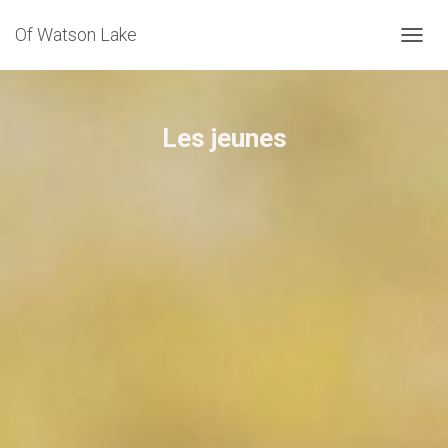
Of Watson Lake
NAVIG
Les jeunes