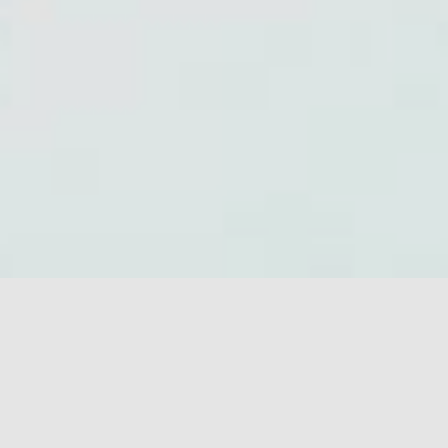
Heben… Quoi dire sur elle… A part une pile électrique …
Elle n’est jamais fatiguée, adore faire la folle et ne pense
qu’à jouer.
A 18 mois elle a totalement oublié de mûrir. Elle n’a peur de