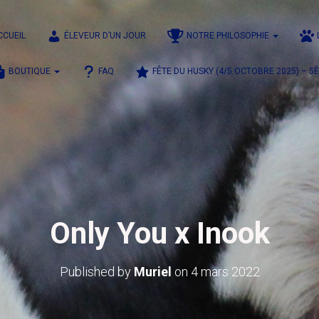
CCUEIL
ÉLEVEUR D’UN JOUR
NOTRE PHILOSOPHIE
BOUTIQUE
FAQ
FÊTE DU HUSKY (4/5 OCTOBRE 2025) – 5
Only You x Inook
Published by
Muriel
on
4 mars 2022