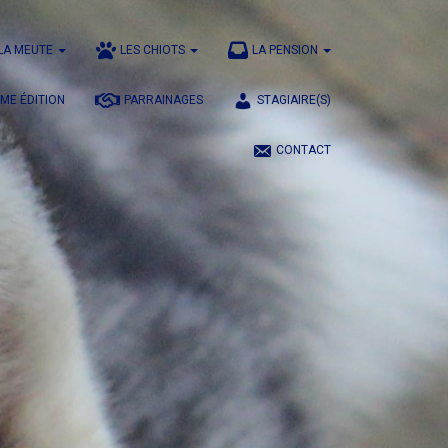
LA MEUTE
LES CHIOTS
LA PENSION
ÈME ÉDITION
PARRAINAGES
STAGIAIRE(S)
CONTACT